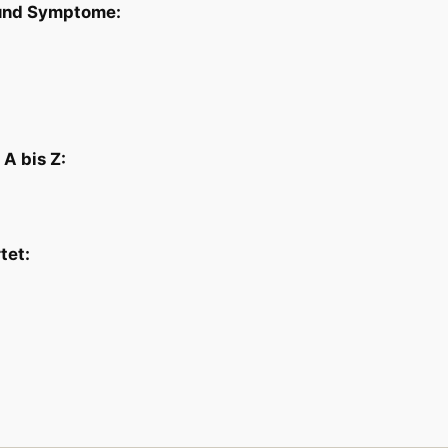
 und Symptome:
A bis Z:
tet: